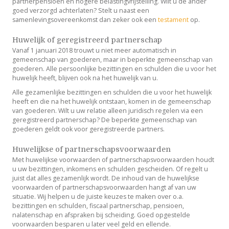
partnerpensioen en hogere belastingvrijstelling. Wilt u de ander
goed verzorgd achterlaten? Stelt u naast een
samenlevingsovereenkomst dan zeker ook een
testament
op.
Huwelijk of geregistreerd partnerschap
Vanaf 1 januari 2018 trouwt u niet meer automatisch in
gemeenschap van goederen, maar in beperkte gemeenschap van
goederen. Alle persoonlijke bezittingen en schulden die u voor het
huwelijk heeft, blijven ook na het huwelijk van u.
Alle gezamenlijke bezittingen en schulden die u voor het huwelijk
heeft en die na het huwelijk ontstaan, komen in de gemeenschap
van goederen. Wilt u uw relatie alleen juridisch regelen via een
geregistreerd partnerschap? De beperkte gemeenschap van
goederen geldt ook voor geregistreerde partners.
Huwelijkse of partnerschapsvoorwaarden
Met huwelijkse voorwaarden of partnerschapsvoorwaarden houdt
u uw bezittingen, inkomens en schulden gescheiden. Of regelt u
juist dat alles gezamenlijk wordt. De inhoud van de huwelijkse
voorwaarden of partnerschapsvoorwaarden hangt af van uw
situatie. Wij helpen u de juiste keuzes te maken over o.a.
bezittingen en schulden, fiscaal partnerschap, pensioen,
nalatenschap en afspraken bij scheiding. Goed opgestelde
voorwaarden besparen u later veel geld en ellende.