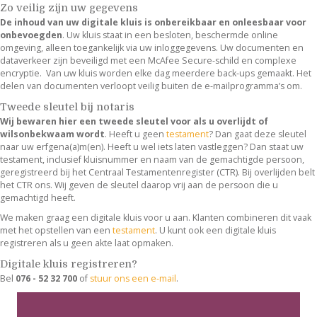
Zo veilig zijn uw gegevens
De inhoud van uw digitale kluis is onbereikbaar en onleesbaar voor
onbevoegden
. Uw kluis staat in een besloten, beschermde online
omgeving, alleen toegankelijk via uw inloggegevens. Uw documenten en
dataverkeer zijn beveiligd met een McAfee Secure-schild en complexe
encryptie. Van uw kluis worden elke dag meerdere back-ups gemaakt. Het
delen van documenten verloopt veilig buiten de e-mailprogramma’s om.
Tweede sleutel bij notaris
Wij bewaren hier een tweede sleutel voor als u overlijdt of
wilsonbekwaam wordt
. Heeft u geen
testament
? Dan gaat deze sleutel
naar uw erfgena(a)m(en). Heeft u wel iets laten vastleggen? Dan staat uw
testament, inclusief kluisnummer en naam van de gemachtigde persoon,
geregistreerd bij het Centraal Testamentenregister (CTR). Bij overlijden belt
het CTR ons. Wij geven de sleutel daarop vrij aan de persoon die u
gemachtigd heeft.
We maken graag een digitale kluis voor u aan. Klanten combineren dit vaak
met het opstellen van een
testament
. U kunt ook een digitale kluis
registreren als u geen akte laat opmaken.
Digitale kluis registreren?
Bel
076 - 52 32 700
of
stuur ons een e-mail
.