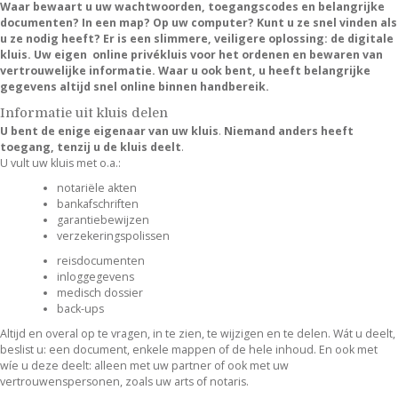
Waar bewaart u uw wachtwoorden, toegangscodes en belangrijke
documenten? In een map? Op uw computer? Kunt u ze snel vinden als
u ze nodig heeft? Er is een slimmere, veiligere oplossing: de digitale
kluis. Uw eigen online privékluis voor het ordenen en bewaren van
vertrouwelijke informatie. Waar u ook bent, u heeft belangrijke
gegevens altijd snel online binnen handbereik.
Informatie uit kluis delen
U bent de enige eigenaar van uw kluis
.
Niemand anders heeft
toegang, tenzij u de kluis deelt
.
U vult uw kluis met o.a.:
notariële akten
bankafschriften
garantiebewijzen
verzekeringspolissen
reisdocumenten
inloggegevens
medisch dossier
back-ups
Altijd en overal op te vragen, in te zien, te wijzigen en te delen. Wát u deelt,
beslist u: een document, enkele mappen of de hele inhoud. En ook met
wíe u deze deelt: alleen met uw partner of ook met uw
vertrouwenspersonen, zoals uw arts of notaris.